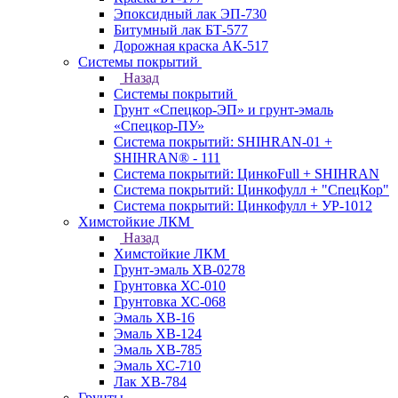
Эпоксидный лак ЭП-730
Битумный лак БТ-577
Дорожная краска АК-517
Системы покрытий
Назад
Системы покрытий
Грунт «Спецкор-ЭП» и грунт-эмаль
«Спецкор-ПУ»
Система покрытий: SHIHRAN-01 +
SHIHRAN® - 111
Система покрытий: ЦинкоFull + SHIHRAN
Система покрытий: Цинкофулл + "СпецКор"
Система покрытий: Цинкофулл + УР-1012
Химстойкие ЛКМ
Назад
Химстойкие ЛКМ
Грунт-эмаль ХВ-0278
Грунтовка ХС-010
Грунтовка ХС-068
Эмаль ХВ-16
Эмаль ХВ-124
Эмаль ХВ-785
Эмаль ХС-710
Лак ХВ-784
Грунты