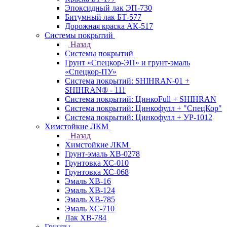
Эпоксидный лак ЭП-730
Битумный лак БТ-577
Дорожная краска АК-517
Системы покрытий
Назад
Системы покрытий
Грунт «Спецкор-ЭП» и грунт-эмаль
«Спецкор-ПУ»
Система покрытий: SHIHRAN-01 +
SHIHRAN® - 111
Система покрытий: ЦинкоFull + SHIHRAN
Система покрытий: Цинкофулл + "СпецКор"
Система покрытий: Цинкофулл + УР-1012
Химстойкие ЛКМ
Назад
Химстойкие ЛКМ
Грунт-эмаль ХВ-0278
Грунтовка ХС-010
Грунтовка ХС-068
Эмаль ХВ-16
Эмаль ХВ-124
Эмаль ХВ-785
Эмаль ХС-710
Лак ХВ-784
Грунты