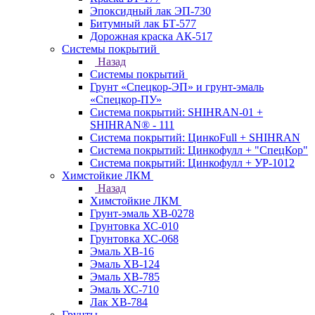
Эпоксидный лак ЭП-730
Битумный лак БТ-577
Дорожная краска АК-517
Системы покрытий
Назад
Системы покрытий
Грунт «Спецкор-ЭП» и грунт-эмаль
«Спецкор-ПУ»
Система покрытий: SHIHRAN-01 +
SHIHRAN® - 111
Система покрытий: ЦинкоFull + SHIHRAN
Система покрытий: Цинкофулл + "СпецКор"
Система покрытий: Цинкофулл + УР-1012
Химстойкие ЛКМ
Назад
Химстойкие ЛКМ
Грунт-эмаль ХВ-0278
Грунтовка ХС-010
Грунтовка ХС-068
Эмаль ХВ-16
Эмаль ХВ-124
Эмаль ХВ-785
Эмаль ХС-710
Лак ХВ-784
Грунты