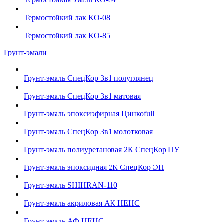
Термостойкий лак КО-08
Термостойкий лак КО-85
Грунт-эмали
Грунт-эмаль СпецКор 3в1 полуглянец
Грунт-эмаль СпецКор 3в1 матовая
Грунт-эмаль эпоксиэфирная Цинкоfull
Грунт-эмаль СпецКор 3в1 молотковая
Грунт-эмаль полиуретановая 2К СпецКор ПУ
Грунт-эмаль эпоксидная 2К СпецКор ЭП
Грунт-эмаль SHIHRAN-110
Грунт-эмаль акриловая АК НЕНС
Грунт-эмаль АФ НЕНС