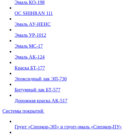
Эмаль КО-198
ОС SHIHRAN 111
Эмаль АУ-НЕНС
Эмаль УР-1012
Эмаль МС-17
Эмаль АК-124
Краска БТ-177
Эпоксидный лак ЭП-730
Битумный лак БТ-577
Дорожная краска АК-517
Системы покрытий
Грунт «Спецкор-ЭП» и грунт-эмаль «Спецкор-ПУ»