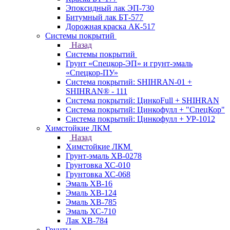
Эпоксидный лак ЭП-730
Битумный лак БТ-577
Дорожная краска АК-517
Системы покрытий
Назад
Системы покрытий
Грунт «Спецкор-ЭП» и грунт-эмаль
«Спецкор-ПУ»
Система покрытий: SHIHRAN-01 +
SHIHRAN® - 111
Система покрытий: ЦинкоFull + SHIHRAN
Система покрытий: Цинкофулл + "СпецКор"
Система покрытий: Цинкофулл + УР-1012
Химстойкие ЛКМ
Назад
Химстойкие ЛКМ
Грунт-эмаль ХВ-0278
Грунтовка ХС-010
Грунтовка ХС-068
Эмаль ХВ-16
Эмаль ХВ-124
Эмаль ХВ-785
Эмаль ХС-710
Лак ХВ-784
Грунты