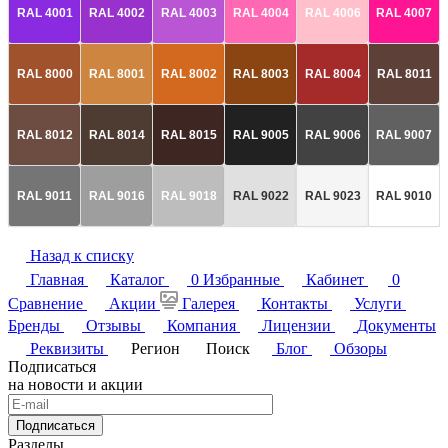
RAL 4001
RAL 4002
RAL 4003
RAL 4004
RAL 4006
RAL 4007
RAL 8000
RAL 8001
RAL 8002
RAL 8003
RAL 8004
RAL 8011
RAL 8012
RAL 8014
RAL 8015
RAL 9005
RAL 9006
RAL 9007
RAL 9011
RAL 9016
RAL 9018
RAL 9022
RAL 9023
RAL 9010
Назад к списку
Главная
Каталог
0
Избранные
Кабинет
0
Сравнение
Акции
Галерея
Контакты
Услуги
Бренды
Отзывы
Компания
Лицензии
Документы
Реквизиты
Регион
Поиск
Блог
Обзоры
Подписаться
на новости и акции
Подписаться
Разделы