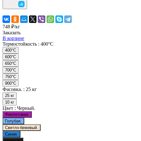
748 ₽/
кг
Заказать
В корзине
Термостойкость :
400°C
400°C
600°C
650°C
700°C
750°C
900°C
Фасовка. :
25 кг
25 кг
10 кг
Цвет :
Черный.
Фиолетовая.
Голубая.
Светло-бежевый.
Синяя.
Черный.