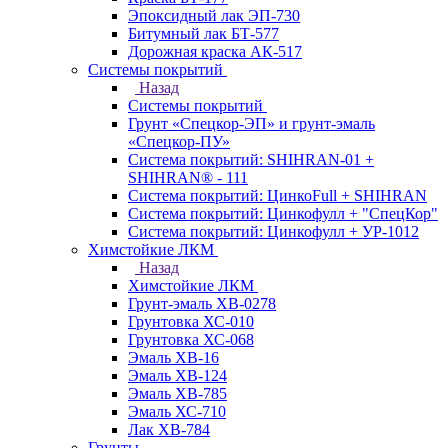
Эпоксидный лак ЭП-730
Битумный лак БТ-577
Дорожная краска АК-517
Системы покрытий
Назад
Системы покрытий
Грунт «Спецкор-ЭП» и грунт-эмаль
«Спецкор-ПУ»
Система покрытий: SHIHRAN-01 +
SHIHRAN® - 111
Система покрытий: ЦинкоFull + SHIHRAN
Система покрытий: Цинкофулл + "СпецКор"
Система покрытий: Цинкофулл + УР-1012
Химстойкие ЛКМ
Назад
Химстойкие ЛКМ
Грунт-эмаль ХВ-0278
Грунтовка ХС-010
Грунтовка ХС-068
Эмаль ХВ-16
Эмаль ХВ-124
Эмаль ХВ-785
Эмаль ХС-710
Лак ХВ-784
Грунты