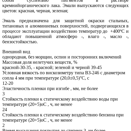
собой суспензию пигментов в растворе
кремнийорганического лака. Эмали выпускаются следующих
цветов: красная, черная, зеленая;
Эмаль предназначена для защитной окраски стальных,
титановых и алюминиевых поверхностей, подвергающихся в
процессе эксплуатации воздействию температур до +400ºС и
обладают повышенной атмосферо -, влаго -, масло -,
бензостойкостью.
Внешний вид
однородная, без морщин, оспин и посторонних включений
Массовая доля нелетучих веществ, %
красной-30-35, - красной; зеленой и черной 39-45
Условная вязкость по вискозиметру типа ВЗ-246 с диаметром
сопла 4 мм при температуре (20,0±0,5)°С, с
12-20
Эластичность пленки при изгибе , мм, не более
3
Стойкость пленки к статическому воздействию воды при
температуре (20+5)оС , ч, не менее
24
Стойкость пленки к статическому воздействию бензина при
температуре (20+5)оС , ч, не менее
2
Время высыхания покрытия до степени 3, не более