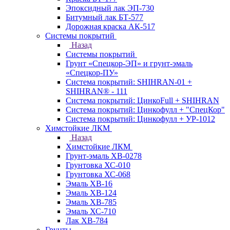
Эпоксидный лак ЭП-730
Битумный лак БТ-577
Дорожная краска АК-517
Системы покрытий
Назад
Системы покрытий
Грунт «Спецкор-ЭП» и грунт-эмаль
«Спецкор-ПУ»
Система покрытий: SHIHRAN-01 +
SHIHRAN® - 111
Система покрытий: ЦинкоFull + SHIHRAN
Система покрытий: Цинкофулл + "СпецКор"
Система покрытий: Цинкофулл + УР-1012
Химстойкие ЛКМ
Назад
Химстойкие ЛКМ
Грунт-эмаль ХВ-0278
Грунтовка ХС-010
Грунтовка ХС-068
Эмаль ХВ-16
Эмаль ХВ-124
Эмаль ХВ-785
Эмаль ХС-710
Лак ХВ-784
Грунты