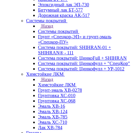
Эпоксидный лак ЭП-730
Битумный лак БТ-577
Дорожная краска АК-517
Системы покрытий
Назад
Системы покрытий
Грунт «Спецкор-ЭП» и грунт-эмаль
«Спецкор-ПУ»
Система покрытий: SHIHRAN-01 +
SHIHRAN® - 111
Система покрытий: ЦинкоFull + SHIHRAN
Система покрытий: Цинкофулл + "СпецКор"
Система покрытий: Цинкофулл + УР-1012
Химстойкие ЛКМ
Назад
Химстойкие ЛКМ
Грунт-эмаль ХВ-0278
Грунтовка ХС-010
Грунтовка ХС-068
Эмаль ХВ-16
Эмаль ХВ-124
Эмаль ХВ-785
Эмаль ХС-710
Лак ХВ-784
Грунты